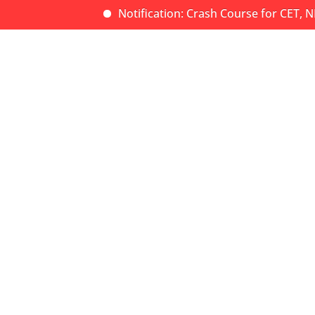
Notification: Crash Course for CET, NE
Home
Cases
Fossa Entertainment
Fossa Entertainment
Nulla et consectetur ligula, ut fringilla et sit amet
tempor. In sit amet neque non tellus interdum